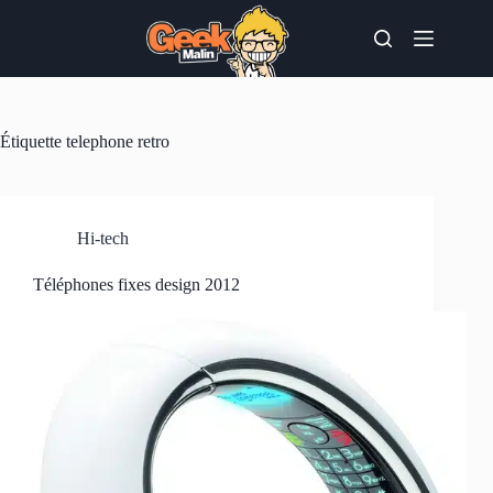
Passer
au
contenu
Étiquette
telephone retro
Hi-tech
Téléphones fixes design 2012