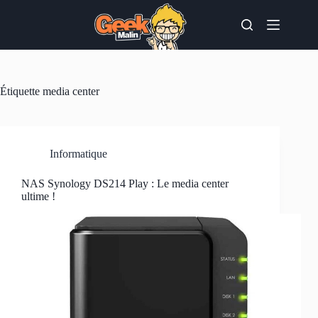
Passer
au
contenu
Étiquette
media center
Informatique
NAS Synology DS214 Play : Le media center
ultime !